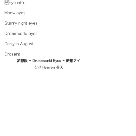
Eye info.
Meow eyes
Starry night eyes
Dreamworld eyes
Daisy in August
Drosera
梦想眼 - Dreamworld Eyes - 夢想アイ
창천 Heaven 蒼天