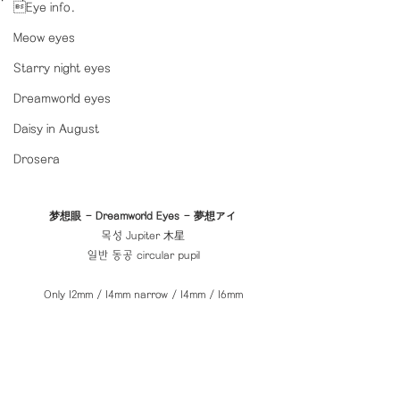
Eye info.
Meow eyes
Starry night eyes
Dreamworld eyes
Daisy in August
Drosera
梦想眼 - Dreamworld Eyes - 夢想アイ
목성 Jupiter 木星
일반 동공 circular pupil
Only 12mm / 14mm narrow / 14mm / 16mm