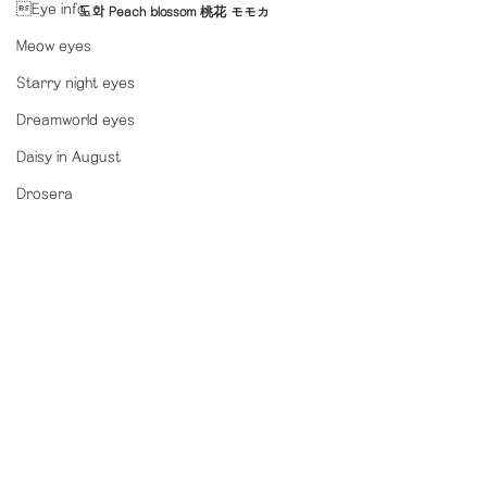
Eye info.
도화 Peach blossom 桃花 モモカ
Meow eyes
Starry night eyes
Dreamworld eyes
Daisy in August
Drosera