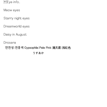
Eye info.
Meow eyes
Starry night eyes
Dreamworld eyes
Daisy in August
Drosera
만천성:천홍색 Gypsophila:Pale Pink 滿天星:浅红色 
うすあか