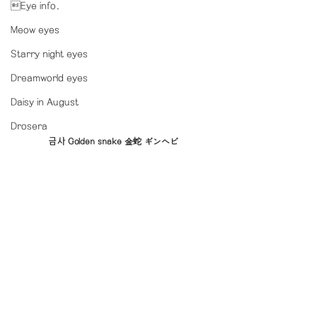
Eye info.
Meow eyes
Starry night eyes
Dreamworld eyes
Daisy in August
Drosera
금사 Golden snake 金蛇 ギンヘビ