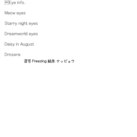
Eye info.
Meow eyes
Starry night eyes
Dreamworld eyes
Daisy in August
Drosera
결빙 Freezing 結氷 ケッピョウ